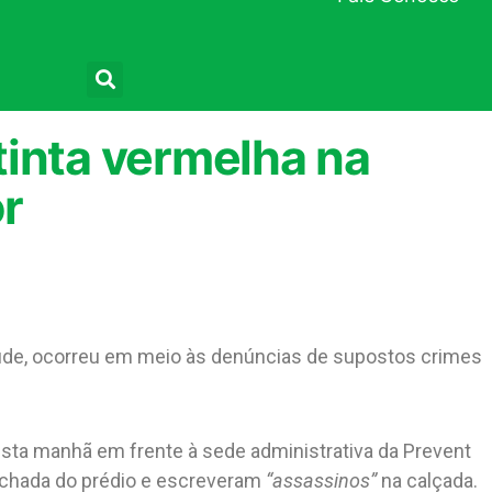
Pesquisar
tinta vermelha na
r
tude, ocorreu em meio às denúncias de supostos crimes
sta manhã em frente à sede administrativa da Prevent
fachada do prédio e escreveram
“assassinos”
na calçada.