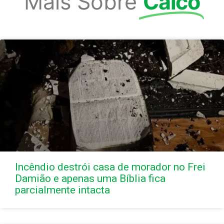
Mais Sobre
Caicó
Incêndio destrói casa de morador no Frei
Damião e apenas uma Bíblia fica
parcialmente intacta