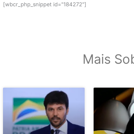
[wbcr_php_snippet id="184272"]
Mais So