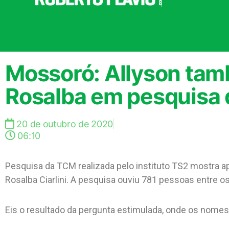
Mossoró: Allyson tam
Rosalba em pesquisa
20 de outubro de 2020
06:10
Pesquisa da TCM realizada pelo instituto TS2 mostra a
Rosalba Ciarlini. A pesquisa ouviu 781 pessoas entre o
Eis o resultado da pergunta estimulada, onde os nomes