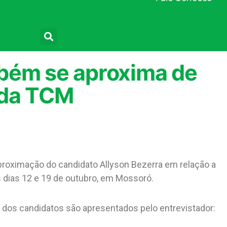
Pesquisar
bém se aproxima de
 da TCM
proximação do candidato Allyson Bezerra em relação a
s dias 12 e 19 de outubro, em Mossoró.
 dos candidatos são apresentados pelo entrevistador: