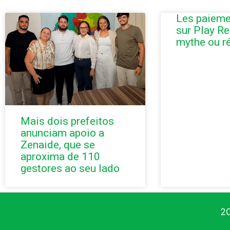
Les paieme
sur Play Re
mythe ou ré
Mais dois prefeitos
anunciam apoio a
Zenaide, que se
aproxima de 110
gestores ao seu lado
20