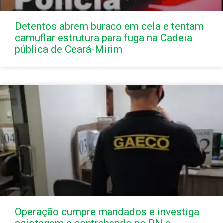
Detentos abrem buraco em cela e tentam
camuflar estrutura para fuga na Cadeia
pública de Ceará-Mirim
Operação cumpre mandados e investiga
agiotagem e contrabando no RN e