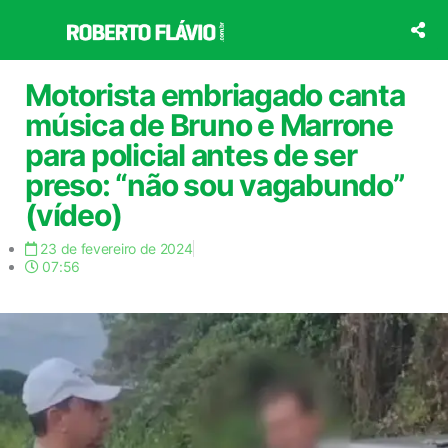
Ir
para
o
conteúdo
Motorista embriagado canta
música de Bruno e Marrone
para policial antes de ser
preso: “não sou vagabundo”
(vídeo)
23 de fevereiro de 2024
07:56