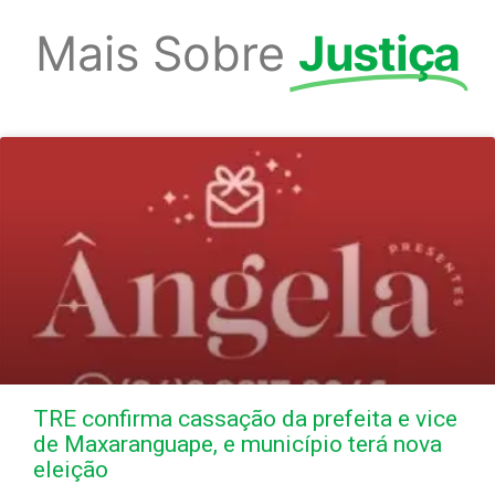
Mais Sobre
Justiça
TRE confirma cassação da prefeita e vice
de Maxaranguape, e município terá nova
eleição