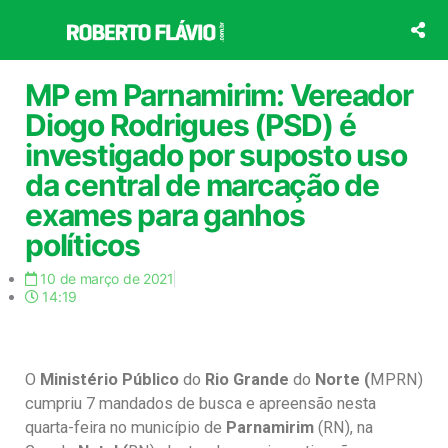
Ir
para
o
conteúdo
MP em Parnamirim: Vereador
Diogo Rodrigues (PSD) é
investigado por suposto uso
da central de marcação de
exames para ganhos
políticos
10 de março de 2021
14:19
O
Ministério Público
do
Rio Grande
do
Norte (
MPRN)
cumpriu 7 mandados de busca e apreensão nesta
quarta-feira no município de
Parnamirim
(RN), na