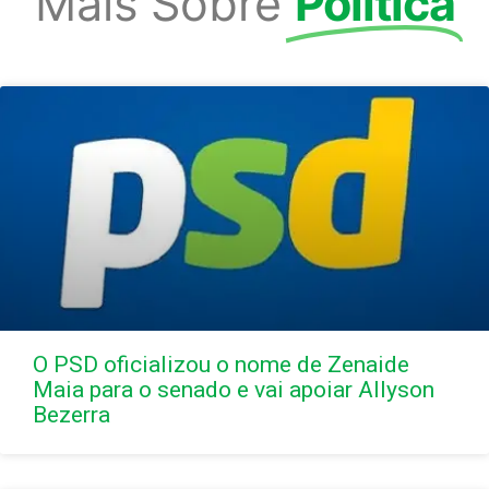
Mais Sobre
Politica
O PSD oficializou o nome de Zenaide
Maia para o senado e vai apoiar Allyson
Bezerra