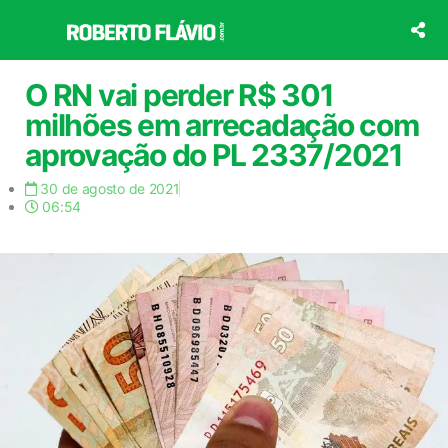
Ir
para
o
conteúdo
O RN vai perder R$ 301
milhões em arrecadação com
aprovação do PL 2337/2021
30 de agosto de 2021
06:54