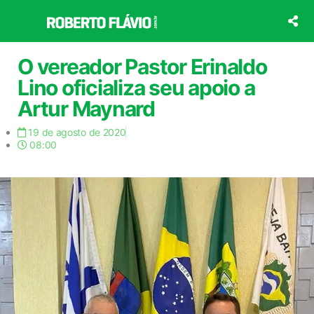
Ir
para
o
conteúdo
O vereador Pastor Erinaldo
Lino oficializa seu apoio a
Artur Maynard
19 de agosto de 2020
08:00