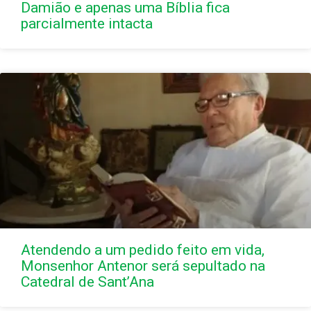
Damião e apenas uma Bíblia fica
parcialmente intacta
Atendendo a um pedido feito em vida,
Monsenhor Antenor será sepultado na
Catedral de Sant’Ana