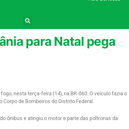
Pesquisar
iânia para Natal pega
go, nesta terça-feira (14), na BR-060. O veículo fazia o
o Corpo de Bombeiros do Distrito Federal.
do ônibus e atingiu o motor e parte das poltronas da