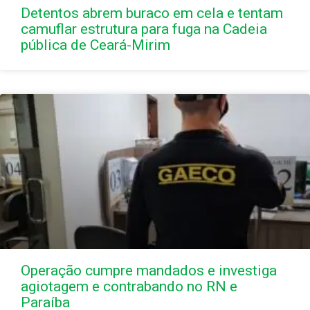
Detentos abrem buraco em cela e tentam
camuflar estrutura para fuga na Cadeia
pública de Ceará-Mirim
Operação cumpre mandados e investiga
agiotagem e contrabando no RN e
Paraíba