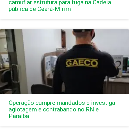
camuflar estrutura para fuga na Cadeia
pública de Ceará-Mirim
Operação cumpre mandados e investiga
agiotagem e contrabando no RN e
Paraíba