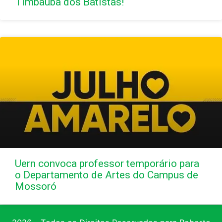
Timbaúba dos Batistas!
Uern convoca professor temporário para
o Departamento de Artes do Campus de
Mossoró