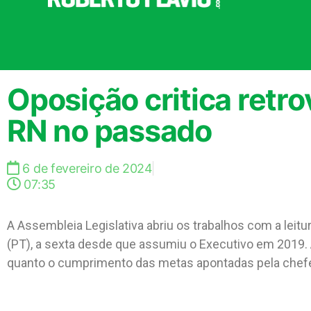
Oposição critica retr
RN no passado
6 de fevereiro de 2024
07:35
A Assembleia Legislativa abriu os trabalhos com a lei
(PT), a sexta desde que assumiu o Executivo em 2019. 
quanto o cumprimento das metas apontadas pela chefe