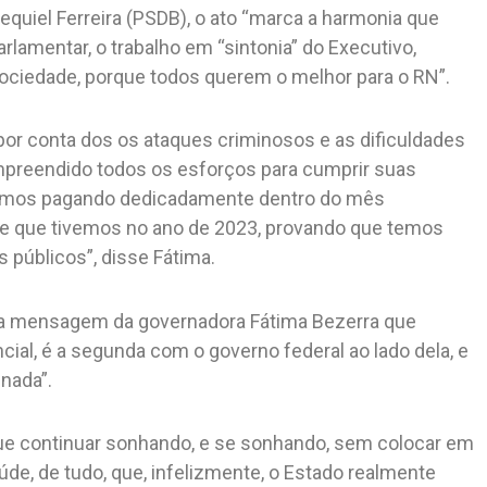
quiel Ferreira (PSDB), o ato “marca a harmonia que
rlamentar, o trabalho em “sintonia” do Executivo,
 sociedade, porque todos querem o melhor para o RN”.
por conta dos os ataques criminosos e as dificuldades
empreendido todos os esforços para cumprir suas
ivemos pagando dedicadamente dentro do mês
de que tivemos no ano de 2023, provando que temos
públicos”, disse Fátima.
xta mensagem da governadora Fátima Bezerra que
cial, é a segunda com o governo federal ao lado dela, e
nada”.
que continuar sonhando, e se sonhando, sem colocar em
aúde, de tudo, que, infelizmente, o Estado realmente