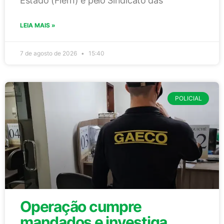
Estado (Fiern) e pelo Sindicato das
LEIA MAIS »
7 de agosto de 2026
15:40
POLICIAL
Operação cumpre
mandados e investiga