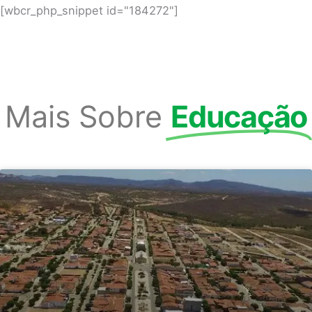
[wbcr_php_snippet id="184272"]
Mais Sobre
Educação