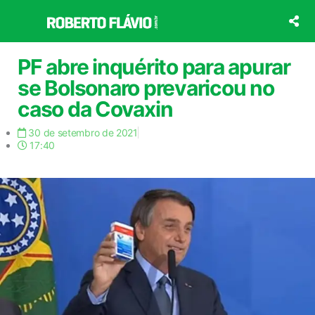
Ir
para
o
conteúdo
PF abre inquérito para apurar
se Bolsonaro prevaricou no
caso da Covaxin
30 de setembro de 2021
17:40