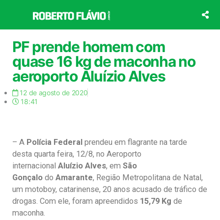
Ir
para
o
conteúdo
PF prende homem com
quase 16 kg de maconha no
aeroporto Aluízio Alves
12 de agosto de 2020
18:41
– A
Polícia Federal
prendeu em flagrante na tarde
desta quarta feira, 12/8, no Aeroporto
internacional
Aluízio Alves
, em
São
Gonçalo
do
Amarante
, Região Metropolitana de Natal,
um motoboy, catarinense, 20 anos acusado de tráfico de
drogas. Com ele, foram apreendidos
15,79 Kg
de
maconha.