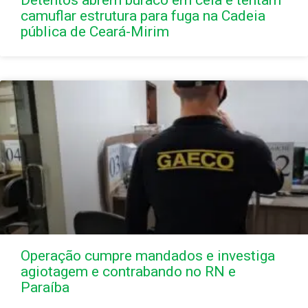
camuflar estrutura para fuga na Cadeia
pública de Ceará-Mirim
Operação cumpre mandados e investiga
agiotagem e contrabando no RN e
Paraíba