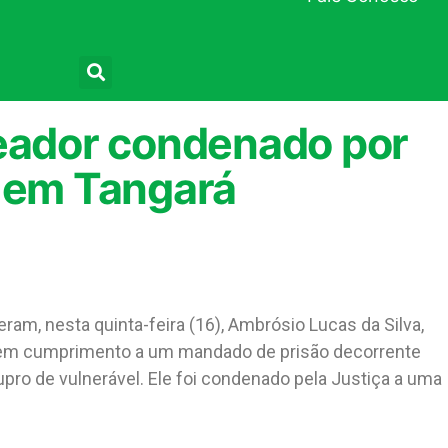
Pesquisar
reador condenado por
l em Tangará
eram, nesta quinta-feira (16), Ambrósio Lucas da Silva,
, em cumprimento a um mandado de prisão decorrente
upro de vulnerável. Ele foi condenado pela Justiça a uma