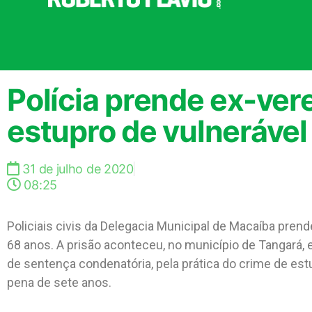
Polícia prende ex-ve
estupro de vulneráve
31 de julho de 2020
08:25
Policiais civis da Delegacia Municipal de Macaíba prend
68 anos. A prisão aconteceu, no município de Tangará
de sentença condenatória, pela prática do crime de est
pena de sete anos.