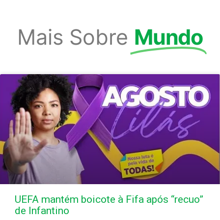
Mais Sobre
Mundo
UEFA mantém boicote à Fifa após “recuo”
de Infantino