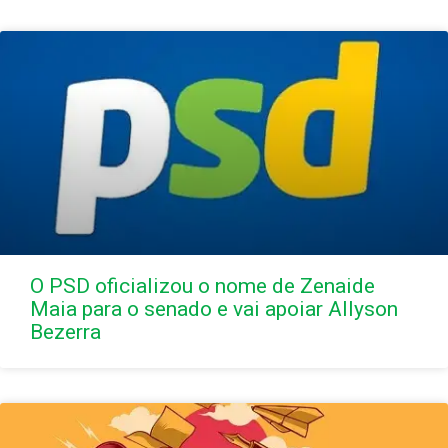
O PSD oficializou o nome de Zenaide
Maia para o senado e vai apoiar Allyson
Bezerra