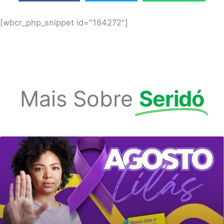
[wbcr_php_snippet id="184272"]
Mais Sobre
Seridó