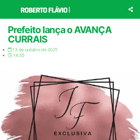
Ir
para
o
conteúdo
Prefeito lança o AVANÇA
CURRAIS
13 de outubro de 2021
14:55