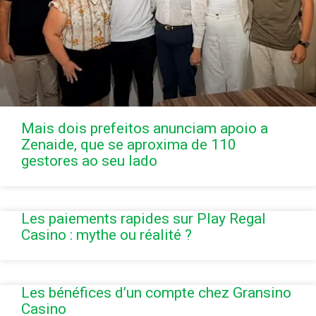
Mais dois prefeitos anunciam apoio a
Zenaide, que se aproxima de 110
gestores ao seu lado
Les paiements rapides sur Play Regal
Casino : mythe ou réalité ?
Les bénéfices d’un compte chez Gransino
Casino