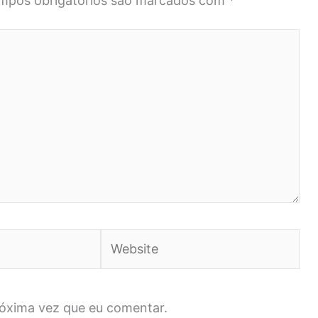
mpos obrigatórios são marcados com
*
Website
róxima vez que eu comentar.