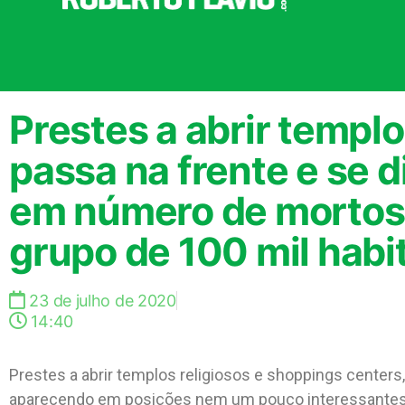
Prestes a abrir templo
passa na frente e se d
em número de mortos 
grupo de 100 mil habi
23 de julho de 2020
14:40
Prestes a abrir templos religiosos e shoppings centers,
aparecendo em posições nem um pouco interessantes e