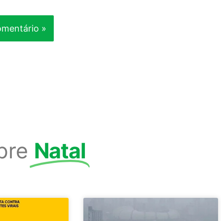
bre
Natal