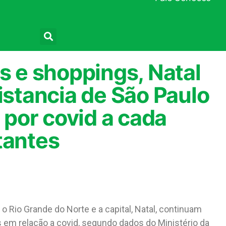
Pesquisar
s e shoppings, Natal
istancia de São Paulo
por covid a cada
tantes
 o Rio Grande do Norte e a capital, Natal, continuam
m relação a covid, segundo dados do Ministério da