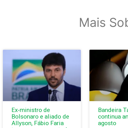
Mais So
Ex-ministro de
Bandeira Ta
Bolsonaro e aliado de
continua a
Allyson, Fábio Faria
agosto