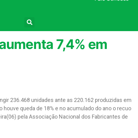
Pesquisar
 aumenta 7,4% em
ingir 236.468 unidades ante as 220.162 produzidas em
 houve queda de 18% e no acumulado do ano o recuo
eira(06) pela Associação Nacional dos Fabricantes de