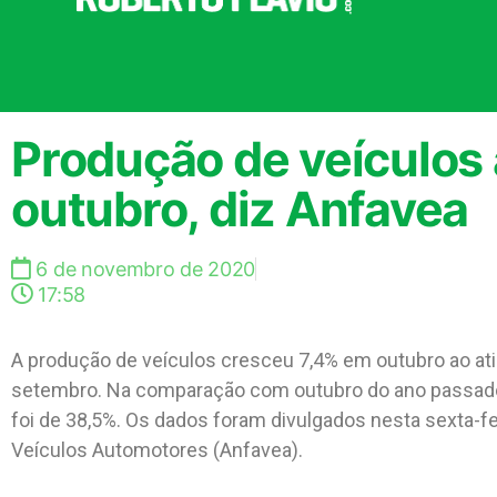
Produção de veículos
outubro, diz Anfavea
6 de novembro de 2020
17:58
A produção de veículos cresceu 7,4% em outubro ao at
setembro. Na comparação com outubro do ano passado
foi de 38,5%. Os dados foram divulgados nesta sexta-f
Veículos Automotores (Anfavea).