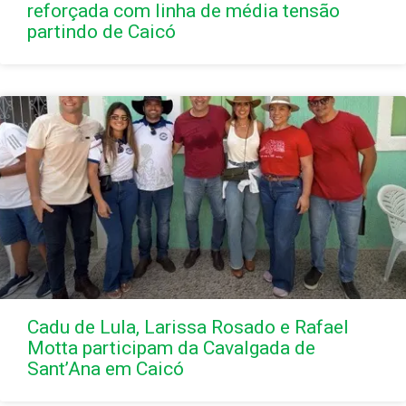
reforçada com linha de média tensão
partindo de Caicó
Cadu de Lula, Larissa Rosado e Rafael
Motta participam da Cavalgada de
Sant’Ana em Caicó