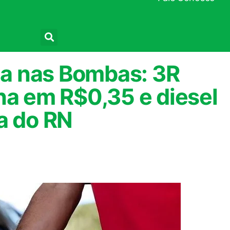
Pesquisar
a nas Bombas: 3R
na em R$0,35 e diesel
a do RN