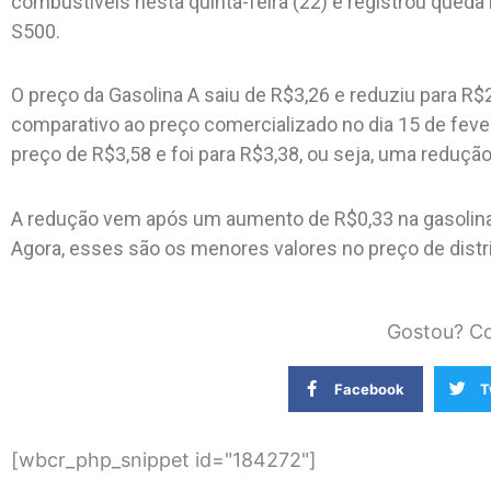
combustíveis nesta quinta-feira (22) e registrou queda
S500.
O preço da Gasolina A saiu de R$3,26 e reduziu para R
comparativo ao preço comercializado no dia 15 de fever
preço de R$3,58 e foi para R$3,38, ou seja, uma redução
A redução vem após um aumento de R$0,33 na gasolina 
Agora, esses são os menores valores no preço de distr
Gostou? Co
Facebook
T
[wbcr_php_snippet id="184272"]