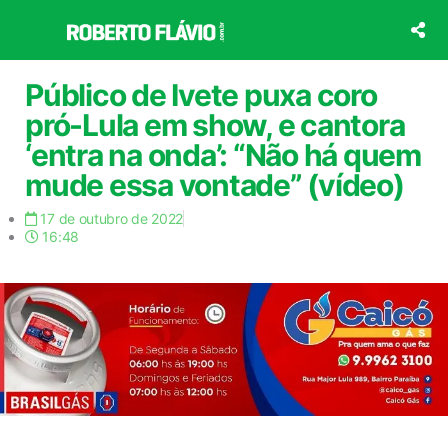
Ir
para
o
conteúdo
Público de Ivete puxa coro
pró-Lula em show, e cantora
‘entra na onda’: “Não há quem
mude essa vontade” (vídeo)
17 de outubro de 2022
16:48