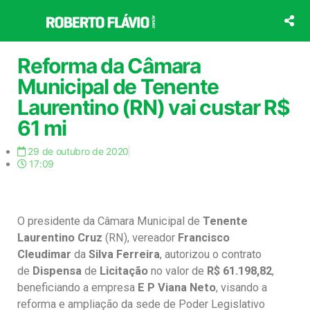
Ir
para
o
conteúdo
Reforma da Câmara
Municipal de Tenente
Laurentino (RN) vai custar R$
61 mi
29 de outubro de 2020
17:09
O presidente da Câmara Municipal de
Tenente
Laurentino Cruz
(RN), vereador
Francisco
Cleudimar
da
Silva Ferreira
, autorizou o contrato
de
Dispensa
de
Licitação
no valor de
R$ 61.198,82
,
beneficiando a empresa
E P Viana Neto
, visando a
reforma e ampliação da sede de Poder Legislativo