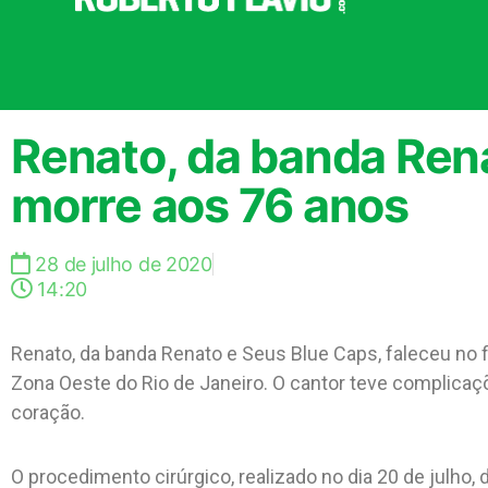
Renato, da banda Ren
morre aos 76 anos
28 de julho de 2020
14:20
Renato, da banda Renato e Seus Blue Caps, faleceu no 
Zona Oeste do Rio de Janeiro. O cantor teve complica
coração.
O procedimento cirúrgico, realizado no dia 20 de julho,