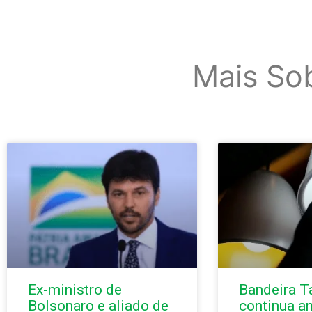
Mais So
Ex-ministro de
Bandeira Ta
Bolsonaro e aliado de
continua a