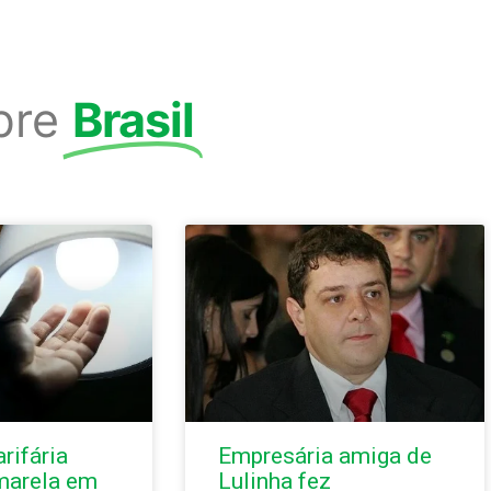
bre
Brasil
rifária
Empresária amiga de
marela em
Lulinha fez