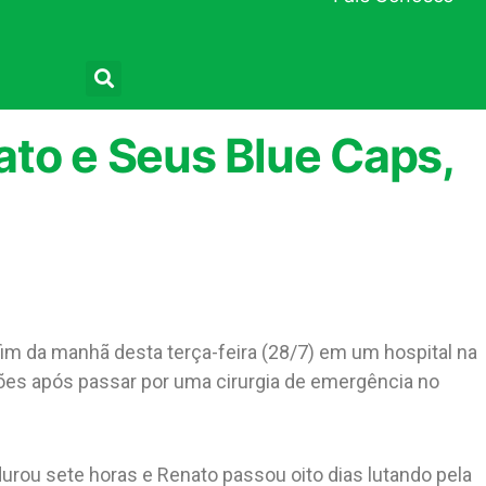
Pesquisar
ato e Seus Blue Caps,
fim da manhã desta terça-feira (28/7) em um hospital na
ções após passar por uma cirurgia de emergência no
 durou sete horas e Renato passou oito dias lutando pela