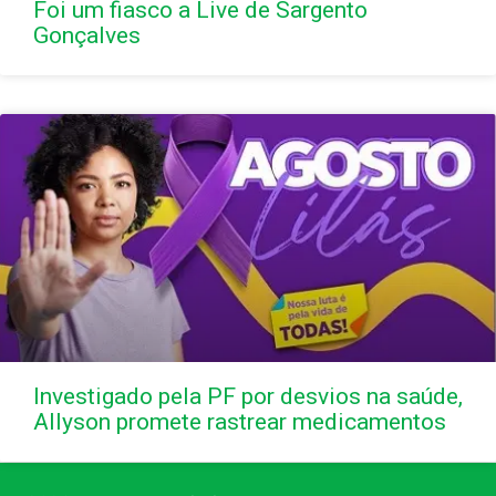
Foi um fiasco a Live de Sargento
Gonçalves
Investigado pela PF por desvios na saúde,
Allyson promete rastrear medicamentos