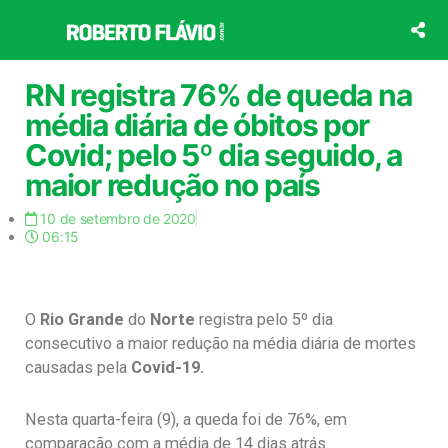
Ir
para
o
conteúdo
RN registra 76% de queda na
média diária de óbitos por
Covid; pelo 5º dia seguido, a
maior redução no país
10 de setembro de 2020
06:15
O
Rio Grande
do
Norte
registra pelo 5º dia
consecutivo a maior redução na média diária de mortes
causadas pela
Covid-19.
Nesta quarta-feira (9), a queda foi de 76%, em
comparação com a média de 14 dias atrás.