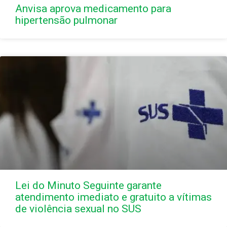
Anvisa aprova medicamento para
hipertensão pulmonar
Lei do Minuto Seguinte garante
atendimento imediato e gratuito a vítimas
de violência sexual no SUS