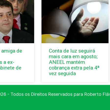
 amiga de
Conta de luz seguirá
mais cara em agosto;
 a ex-
ANEEL mantém
abinete de
cobrança extra pela 4ª
vez seguida
26 - Todos os Direitos Reservados para Roberto Flá