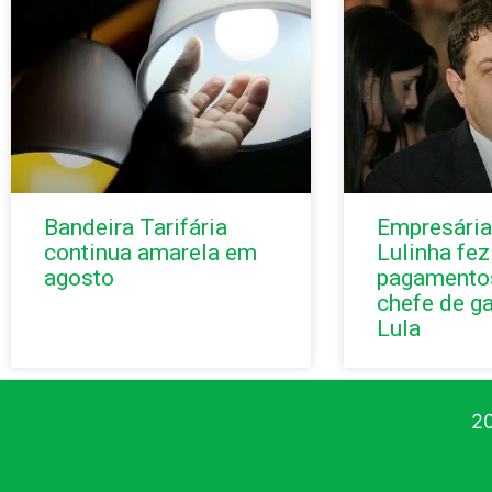
Bandeira Tarifária
Empresária
continua amarela em
Lulinha fez
agosto
pagamentos
chefe de g
Lula
20