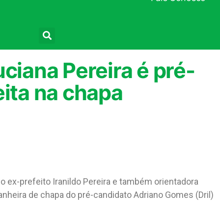
Pesquisar
ciana Pereira é pré-
eita na chapa
o ex-prefeito Iranildo Pereira e também orientadora
nheira de chapa do pré-candidato Adriano Gomes (Dril)