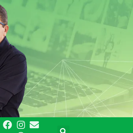
F
I
W
E
Pesquisar