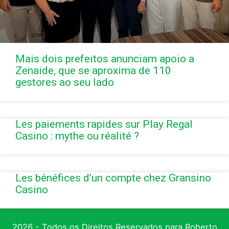
Mais dois prefeitos anunciam apoio a
Zenaide, que se aproxima de 110
gestores ao seu lado
Les paiements rapides sur Play Regal
Casino : mythe ou réalité ?
Les bénéfices d’un compte chez Gransino
Casino
2026 - Todos os Direitos Reservados para Roberto