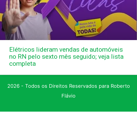
Elétricos lideram vendas de automóveis
no RN pelo sexto mês seguido; veja lista
completa
2026 - Todos os Direitos Reservados para Roberto
Flávio