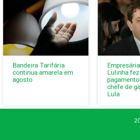
Bandeira Tarifária
Empresária
continua amarela em
Lulinha fez
agosto
pagamentos
chefe de g
Lula
20