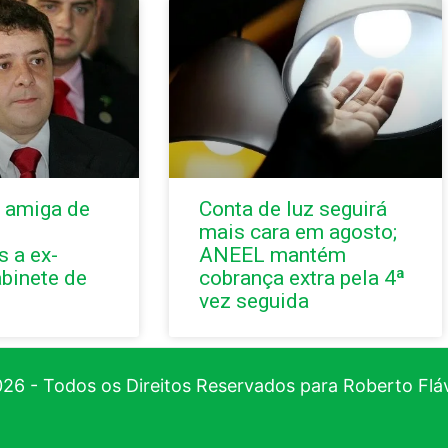
 amiga de
Conta de luz seguirá
mais cara em agosto;
 a ex-
ANEEL mantém
abinete de
cobrança extra pela 4ª
vez seguida
26 - Todos os Direitos Reservados para Roberto Flá