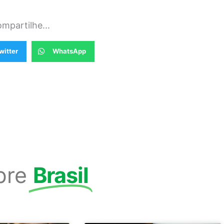
mpartilhe...
witter
WhatsApp
bre
Brasil