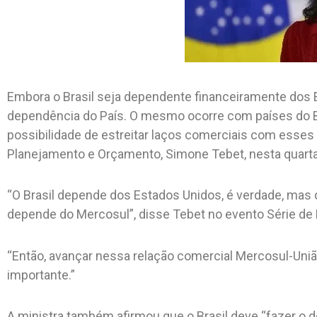
Embora o Brasil seja dependente financeiramente dos E
dependência do País. O mesmo ocorre com países do Br
possibilidade de estreitar laços comerciais com esses g
Planejamento e Orçamento, Simone Tebet, nesta quarta-
“O Brasil depende dos Estados Unidos, é verdade, mas
depende do Mercosul”, disse Tebet no evento Série de D
“Então, avançar nessa relação comercial Mercosul-Uniã
importante.”
A ministra também afirmou que o Brasil deve “fazer o 