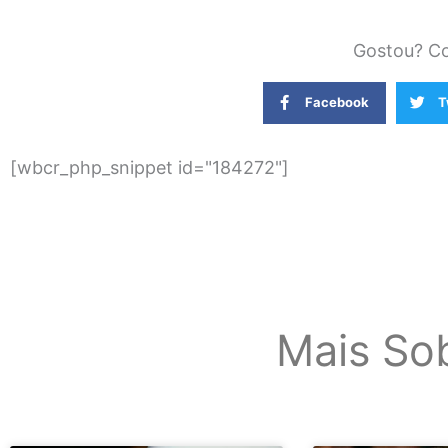
Gostou? Co
Facebook
T
[wbcr_php_snippet id="184272"]
Mais So