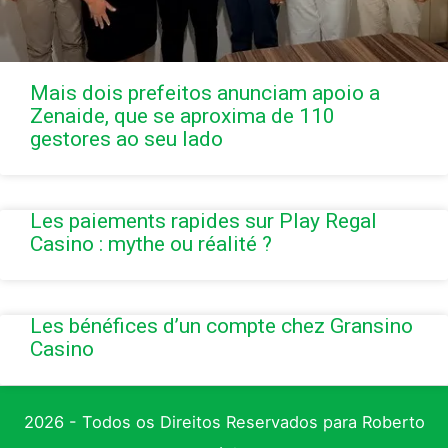
Mais dois prefeitos anunciam apoio a
Zenaide, que se aproxima de 110
gestores ao seu lado
Les paiements rapides sur Play Regal
Casino : mythe ou réalité ?
Les bénéfices d’un compte chez Gransino
Casino
2026 - Todos os Direitos Reservados para Roberto