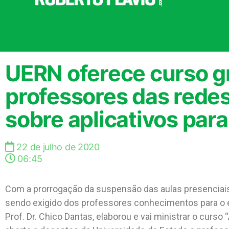
UERN oferece curso gr
professores das redes
sobre aplicativos par
22 de julho de 2020
06:45
Com a prorrogação da suspensão das aulas presenciais 
sendo exigido dos professores conhecimentos para o e
Prof. Dr. Chico Dantas, elaborou e vai ministrar o curso 