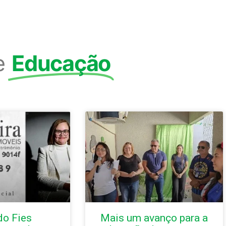
e
Educação
do Fies
Mais um avanço para a