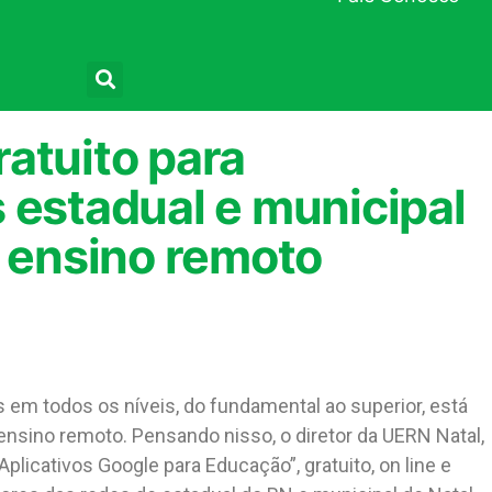
Pesquisar
atuito para
 estadual e municipal
a ensino remoto
em todos os níveis, do fundamental ao superior, está
nsino remoto. Pensando nisso, o diretor da UERN Natal,
“Aplicativos Google para Educação”, gratuito, on line e