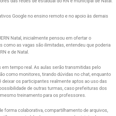
ores das redes de estadual do RN e municipal de Natal.
cativos Google no ensino remoto e no apoio às demais
ERN Natal, inicialmente pensou em ofertar o
s como as vagas são ilimitadas, entendeu que poderia
 RN e de Natal.
 em tempo real. As aulas serão transmitidas pelo
ão como monitores, tirando dúvidas no chat, enquanto
é deixar os participantes realmente aptos ao uso das
ossibilidade de outras turmas, caso prefeituras dos
o mesmo treinamento para os professores.
e forma colaborativa, compartilhamento de arquivos,