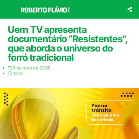
Ir
para
o
conteúdo
Uern TV apresenta
documentário “Resistentes”,
que aborda o universo do
forró tradicional
8 de maio de 2026
18:17