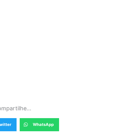
mpartilhe...
witter
WhatsApp