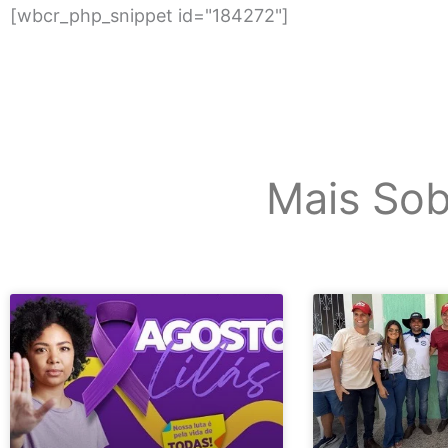
[wbcr_php_snippet id="184272"]
Mais Sob