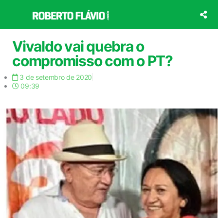
Ir
para
o
conteúdo
Vivaldo vai quebra o
compromisso com o PT?
3 de setembro de 2020
09:39