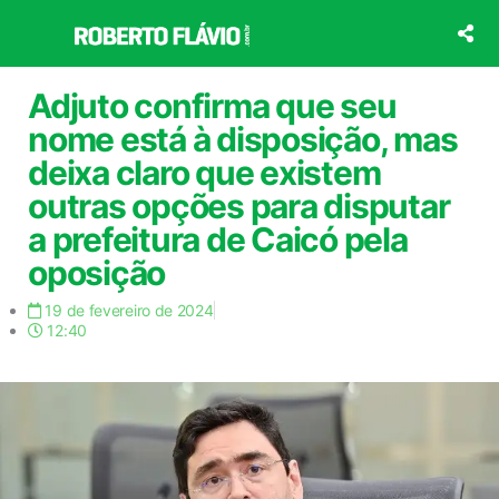
Ir
para
o
conteúdo
Adjuto confirma que seu
nome está à disposição, mas
deixa claro que existem
outras opções para disputar
a prefeitura de Caicó pela
oposição
19 de fevereiro de 2024
12:40