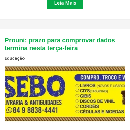
Leia Mais
Prouni:
Prouni: prazo para comprovar dados
prazo
para
termina nesta terça-feira
comprovar
dados
Educação
termina
nesta
terça-
feira