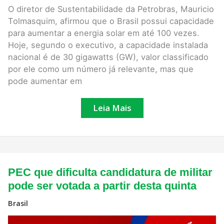
solar
O diretor de Sustentabilidade da Petrobras, Mauricio
em
Tolmasquim, afirmou que o Brasil possui capacidade
100
vezes,
para aumentar a energia solar em até 100 vezes.
diz
Hoje, segundo o executivo, a capacidade instalada
diretor
da
nacional é de 30 gigawatts (GW), valor classificado
Petrobras
por ele como um número já relevante, mas que
pode aumentar em
Leia Mais
PEC
PEC que dificulta candidatura de militar
que
dificulta
pode ser votada a partir desta quinta
candidatura
de
Brasil
militar
pode