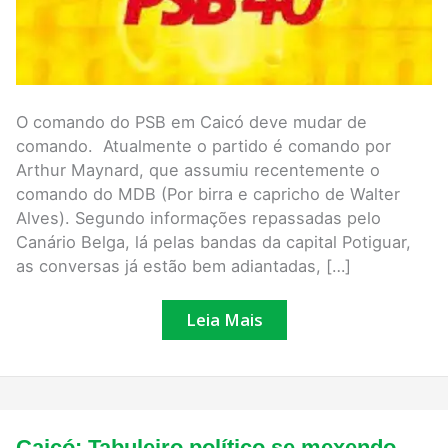
O comando do PSB em Caicó deve mudar de
comando. Atualmente o partido é comando por
Arthur Maynard, que assumiu recentemente o
comando do MDB (Por birra e capricho de Walter
Alves). Segundo informações repassadas pelo
Canário Belga, lá pelas bandas da capital Potiguar,
as conversas já estão bem adiantadas, […]
Leia Mais
Caicó:
Caicó: Tabuleiro político se mexendo,