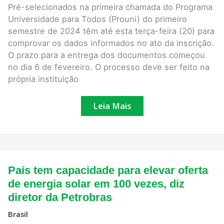
Pré-selecionados na primeira chamada do Programa
Universidade para Todos (Prouni) do primeiro
semestre de 2024 têm até esta terça-feira (20) para
comprovar os dados informados no ato da inscrição.
O prazo para a entrega dos documentos começou
no dia 6 de fevereiro. O processo deve ser feito na
própria instituição
Leia Mais
País
País tem capacidade para elevar oferta
tem
capacidade
de energia solar em 100 vezes, diz
para
diretor da Petrobras
elevar
oferta
de
Brasil
energia