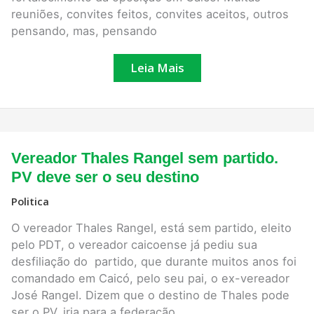
reuniões, convites feitos, convites aceitos, outros
pensando, mas, pensando
Leia Mais
Vereador
Vereador Thales Rangel sem partido.
Thales
Rangel
PV deve ser o seu destino
sem
partido.
Politica
PV
deve
O vereador Thales Rangel, está sem partido, eleito
ser
o
pelo PDT, o vereador caicoense já pediu sua
seu
desfiliação do partido, que durante muitos anos foi
destino
comandado em Caicó, pelo seu pai, o ex-vereador
José Rangel. Dizem que o destino de Thales pode
ser o PV, iria para a federação.