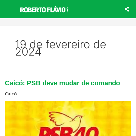
Ir
para
o
conteúdo
19 de fevereiro de
2024
Caicó:
Caicó: PSB deve mudar de comando
PSB
deve
Caicó
mudar
de
comando