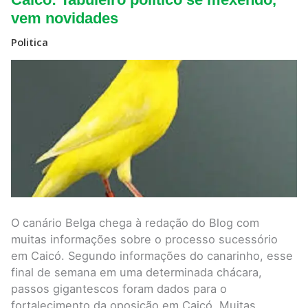
Tabuleiro
político
vem novidades
se
mexendo,
Politica
vem
novidades
O canário Belga chega à redação do Blog com
muitas informações sobre o processo sucessório
em Caicó. Segundo informações do canarinho, esse
final de semana em uma determinada chácara,
passos gigantescos foram dados para o
fortalecimento da oposição em Caicó. Muitas