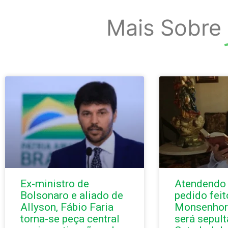
Mais Sobre
Ex-ministro de
Atendendo
Bolsonaro e aliado de
pedido feit
Allyson, Fábio Faria
Monsenhor
torna-se peça central
será sepul