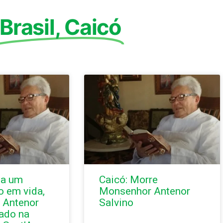
Brasil
,
Caicó
 a um
Caicó: Morre
o em vida,
Monsenhor Antenor
 Antenor
Salvino
tado na