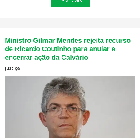
Leia Mais
Ministro
Ministro Gilmar Mendes rejeita recurso
Gilmar
Mendes
de Ricardo Coutinho para anular e
rejeita
encerrar ação da Calvário
recurso
de
Ricardo
Justiça
Coutinho
para
anular
e
encerrar
ação
da
Calvário