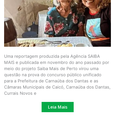
dos
Batistas
vira
questão
em
prova
de
concurso
Uma reportagem produzida pela Agência SAIBA
MAIS e publicada em novembro do ano passado por
meio do projeto Saiba Mais de Perto virou uma
questão na prova do concurso público unificado
para a Prefeitura de Carnaúba dos Dantas e as
Câmaras Municipais de Caicó, Carnaúba dos Dantas,
Currais Novos e
Leia Mais