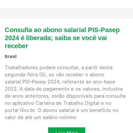
Consulta
Consulta ao abono salarial PIS-Pasep
ao
abono
2024 é liberada; saiba se você vai
salarial
receber
PIS-
Pasep
2024
Brasil
é
liberada;
Trabalhadores podem consultar, a partir desta
saiba
segunda-feira (5), se vão receber o abono
se
você
salarial PIS–Pasep 2024, referente ao ano-base
vai
2022. A data do pagamento e os valores, inclusive
receber
de anos anteriores, estão disponíveis para consulta
no aplicativo Carteira de Trabalho Digital e no
portal Gov.br. O abono salarial é um benefício no
valor de até um salário-mínimo