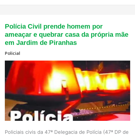
Polícia
Polícia Civil prende homem por
Civil
prende
ameaçar e quebrar casa da própria mãe
homem
em Jardim de Piranhas
por
ameaçar
e
Policial
quebrar
casa
da
própria
mãe
em
Jardim
de
Piranhas
Policiais civis da 47ª Delegacia de Polícia (47ª DP de