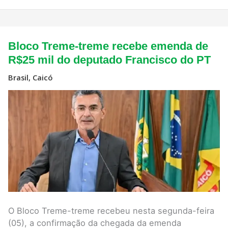
Bloco
Bloco Treme-treme recebe emenda de
Treme-
treme
R$25 mil do deputado Francisco do PT
recebe
emenda
Brasil
,
Caicó
de
R$25
mil
do
deputado
Francisco
do
PT
O Bloco Treme-treme recebeu nesta segunda-feira
(05), a confirmação da chegada da emenda