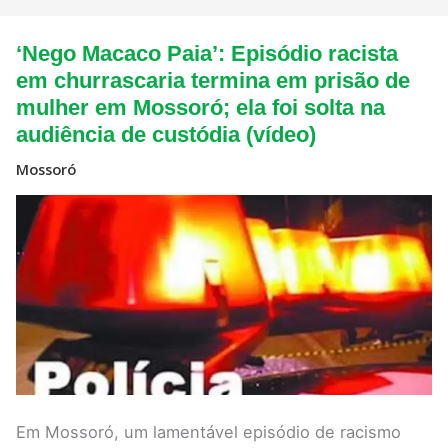
‘Nego
‘Nego Macaco Paia’: Episódio racista
Macaco
Paia’:
em churrascaria termina em prisão de
Episódio
mulher em Mossoró; ela foi solta na
racista
em
audiência de custódia (vídeo)
churrascaria
termina
Mossoró
em
prisão
de
mulher
em
Mossoró;
ela
foi
solta
na
audiência
de
custódia
(vídeo)
Em Mossoró, um lamentável episódio de racismo