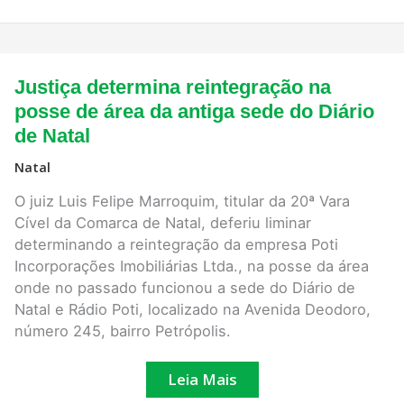
Justiça
Justiça determina reintegração na
determina
reintegração
posse de área da antiga sede do Diário
na
de Natal
posse
de
área
Natal
da
antiga
O juiz Luis Felipe Marroquim, titular da 20ª Vara
sede
Cível da Comarca de Natal, deferiu liminar
do
Diário
determinando a reintegração da empresa Poti
de
Incorporações Imobiliárias Ltda., na posse da área
Natal
onde no passado funcionou a sede do Diário de
Natal e Rádio Poti, localizado na Avenida Deodoro,
número 245, bairro Petrópolis.
Leia Mais