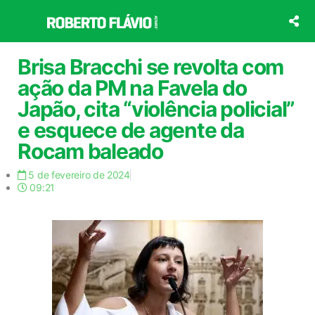
Ir
para
o
conteúdo
Brisa Bracchi se revolta com
ação da PM na Favela do
Japão, cita “violência policial”
e esquece de agente da
Rocam baleado
5 de fevereiro de 2024
09:21