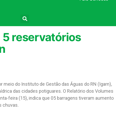
Pesquisar
 5 reservatórios
n
or meio do Instituto de Gestão das Águas do RN (Igarn),
drica das cidades potiguares. O Relatório dos Volumes
inta-feira (15), indica que 05 barragens tiveram aumento
s chuvas.