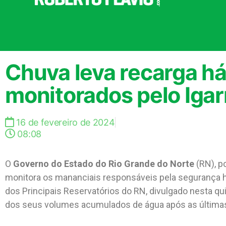
Chuva leva recarga há
monitorados pelo Igar
16 de fevereiro de 2024
08:08
O
Governo do Estado do Rio Grande do Norte
(RN), p
monitora os mananciais responsáveis pela segurança hí
dos Principais Reservatórios do RN, divulgado nesta qu
dos seus volumes acumulados de água após as última