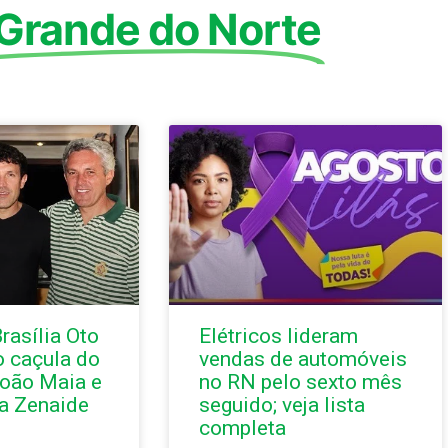
 Grande do Norte
rasília Oto
Elétricos lideram
o caçula do
vendas de automóveis
oão Maia e
no RN pelo sexto mês
a Zenaide
seguido; veja lista
completa