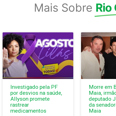
Mais Sobre
Rio
Investigado pela PF
Morre em B
por desvios na saúde,
Maia, irmã
Allyson promete
deputado J
rastrear
da senador
medicamentos
Maia